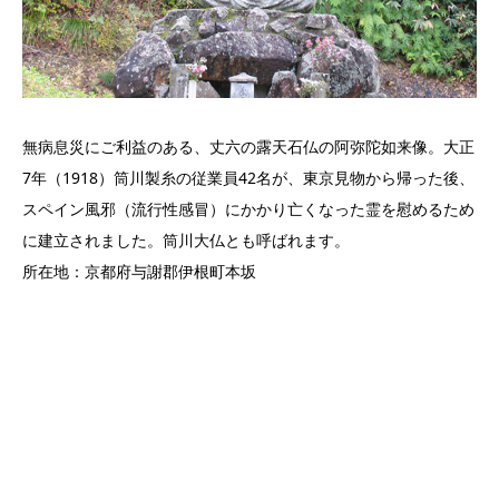
無病息災にご利益のある、丈六の露天石仏の阿弥陀如来像。大正
7年（1918）筒川製糸の従業員42名が、東京見物から帰った後、
スペイン風邪（流行性感冒）にかかり亡くなった霊を慰めるため
に建立されました。筒川大仏とも呼ばれます。
所在地：京都府与謝郡伊根町本坂